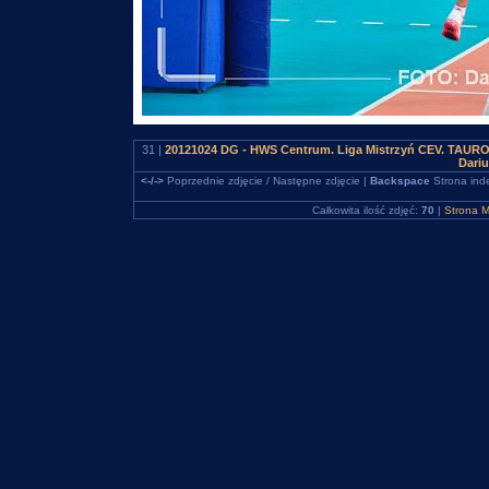
31 |
20121024 DG - HWS Centrum. Liga Mistrzyń CEV. TAURON
Dari
<-/->
Poprzednie zdjęcie / Następne zdjęcie |
Backspace
Strona ind
Całkowita ilość zdjęć:
70
|
Strona M