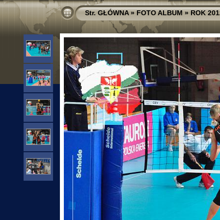
Str. GŁÓWNA
»
FOTO ALBUM
»
ROK 201