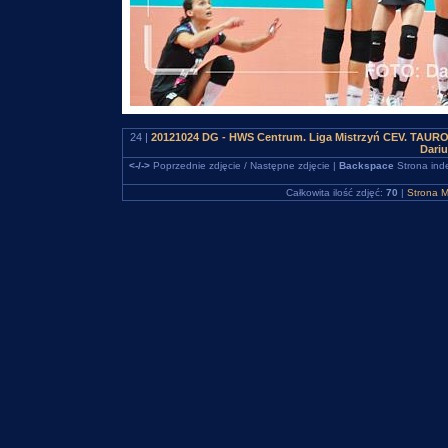
24 |
20121024 DG - HWS Centrum. Liga Mistrzyń CEV. TAURON
Dari
<-/->
Poprzednie zdjęcie / Następne zdjęcie |
Backspace
Strona ind
Całkowita ilość zdjęć:
70
|
Strona M