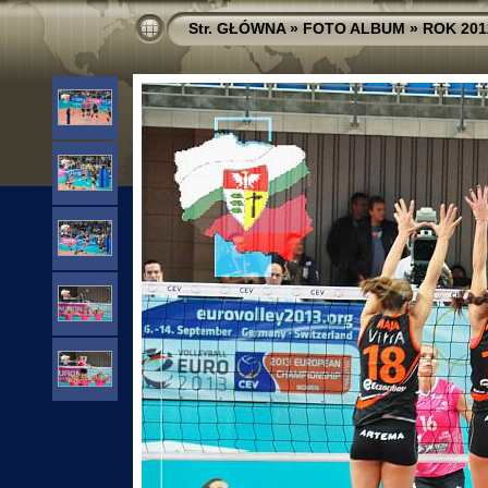
Str. GŁÓWNA
»
FOTO ALBUM
»
ROK 201