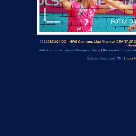
22 |
20121024 DG - HWS Centrum. Liga Mistrzyń CEV. TAURON
Dari
<-/->
Poprzednie zdjęcie / Następne zdjęcie |
Backspace
Strona ind
Całkowita ilość zdjęć:
70
|
Strona M