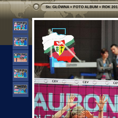
Str. GŁÓWNA
»
FOTO ALBUM
»
ROK 201