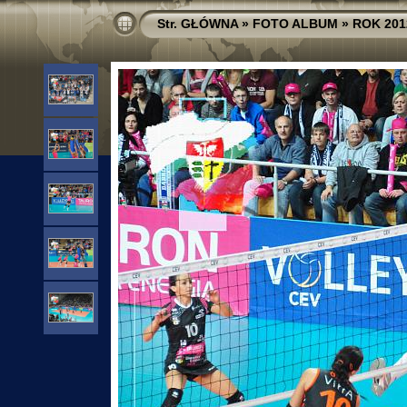
Str. GŁÓWNA
»
FOTO ALBUM
»
ROK 201