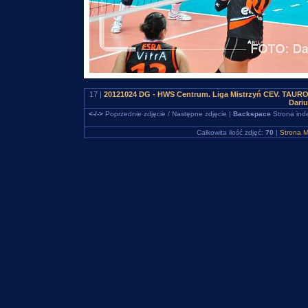
17 |
20121024 DG - HWS Centrum. Liga Mistrzyń CEV. TAURON
Dari
<-/->
Poprzednie zdjęcie / Następne zdjęcie |
Backspace
Strona ind
Całkowita ilość zdjęć:
70
|
Strona M