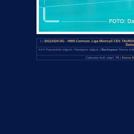
1 |
20121024 DG - HWS Centrum. Liga Mistrzyń CEV. TAURON 
Dari
<-/->
Poprzednie zdjęcie / Następne zdjęcie |
Backspace
Strona ind
Całkowita ilość zdjęć:
70
|
Strona M