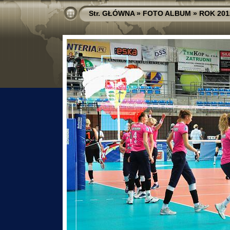
Str. GŁÓWNA
»
FOTO ALBUM
»
ROK 201