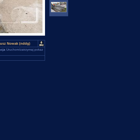
riusz Nowak (nddg)
cja
Uruchom/zatrzymaj pokaz