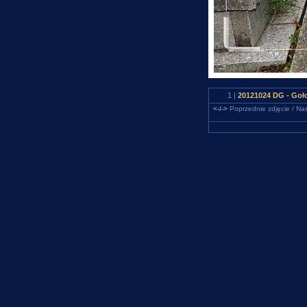
1 |
20121024 DG - Goło
<-/->
Poprzednie zdjęcie / Nas