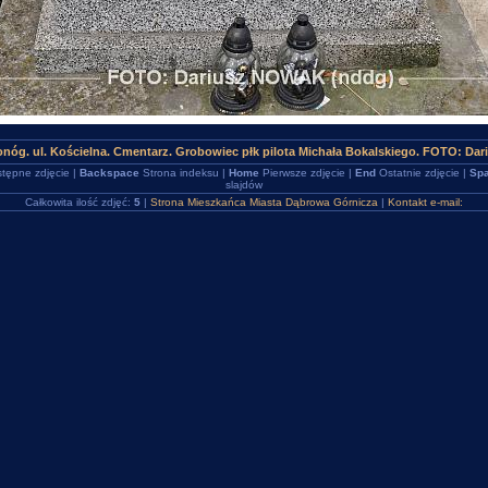
nóg. ul. Kościelna. Cmentarz. Grobowiec płk pilota Michała Bokalskiego. FOTO: Da
tępne zdjęcie |
Backspace
Strona indeksu |
Home
Pierwsze zdjęcie |
End
Ostatnie zdjęcie |
Spa
slajdów
Całkowita ilość zdjęć:
5
|
Strona Mieszkańca Miasta Dąbrowa Górnicza
|
Kontakt e-mail: