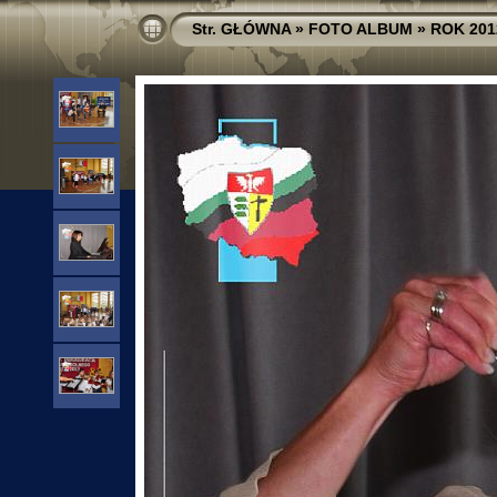
Str. GŁÓWNA
»
FOTO ALBUM
»
ROK 201