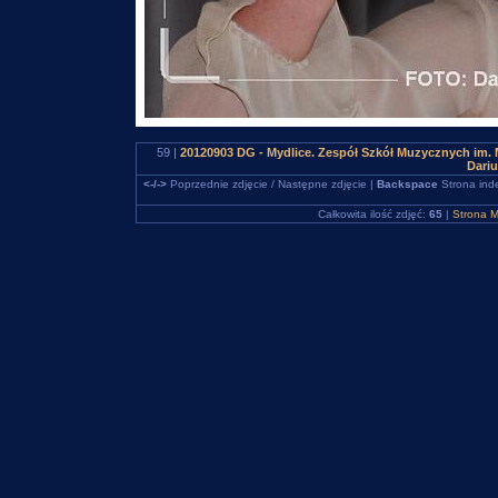
59 |
20120903 DG - Mydlice. Zespół Szkół Muzycznych im. 
Dari
<-/->
Poprzednie zdjęcie / Następne zdjęcie |
Backspace
Strona ind
Całkowita ilość zdjęć:
65
|
Strona M