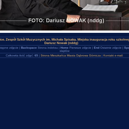
ice. Zespół Szkół Muzycznych im. Michała Spisaka. Miejska inauguracja roku szkoln
Dariusz Nowak (nddg)
tępne zdjęcie |
Backspace
Strona indeksu |
Home
Pierwsze zdjęcie |
End
Ostatnie zdjęcie |
Spa
slajdów
Całkowita ilość zdjęć:
65
|
Strona Mieszkańca Miasta Dąbrowa Górnicza
|
Kontakt e-mail: