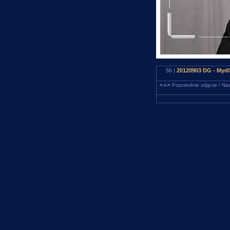
56 |
20120903 DG - Mydl
<-/->
Poprzednie zdjęcie / Nas