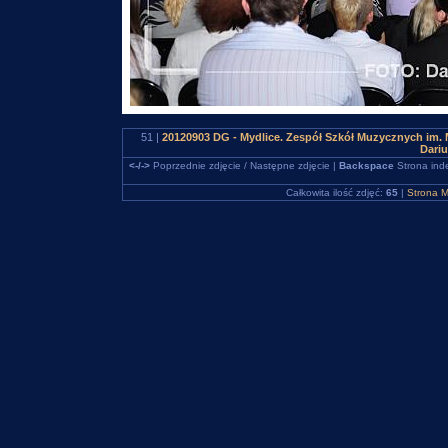
51 |
20120903 DG - Mydlice. Zespół Szkół Muzycznych im. 
Dari
<-/->
Poprzednie zdjęcie / Następne zdjęcie |
Backspace
Strona ind
Całkowita ilość zdjęć:
65
|
Strona M