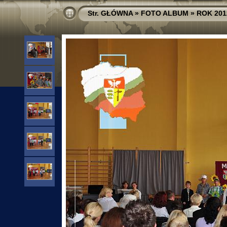
Str. GŁÓWNA
»
FOTO ALBUM
»
ROK 201