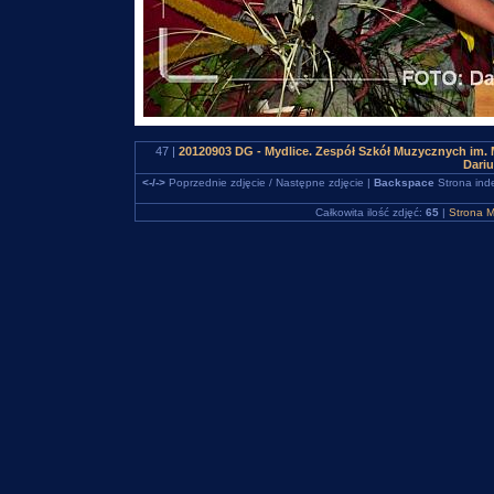
47 |
20120903 DG - Mydlice. Zespół Szkół Muzycznych im. 
Dari
<-/->
Poprzednie zdjęcie / Następne zdjęcie |
Backspace
Strona ind
Całkowita ilość zdjęć:
65
|
Strona M