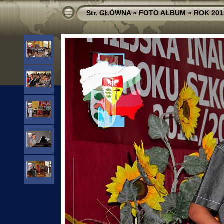
Str. GŁÓWNA
»
FOTO ALBUM
»
ROK 201