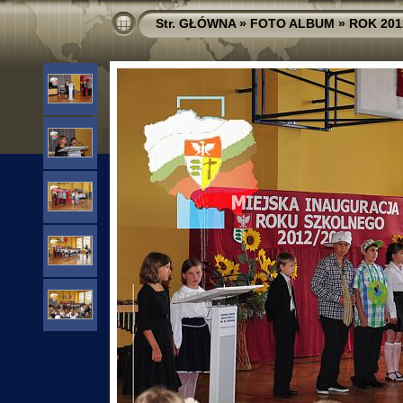
Str. GŁÓWNA
»
FOTO ALBUM
»
ROK 201