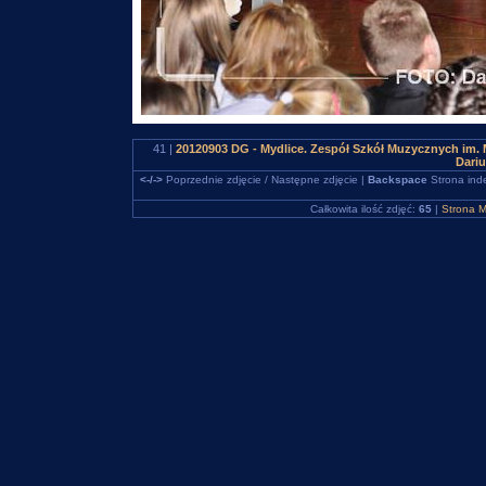
41 |
20120903 DG - Mydlice. Zespół Szkół Muzycznych im. 
Dari
<-/->
Poprzednie zdjęcie / Następne zdjęcie |
Backspace
Strona ind
Całkowita ilość zdjęć:
65
|
Strona M