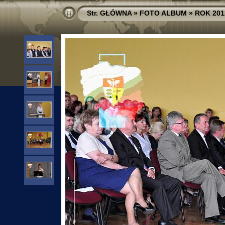
Str. GŁÓWNA
»
FOTO ALBUM
»
ROK 201