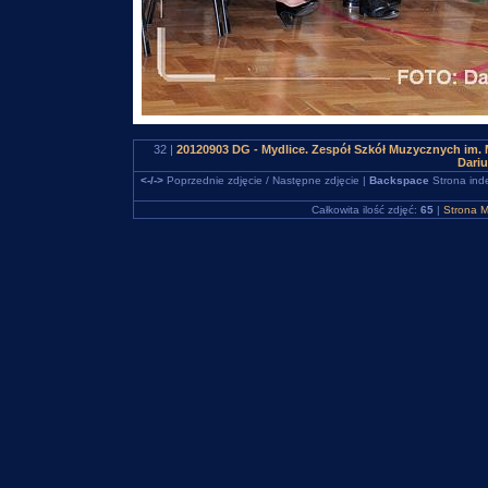
32 |
20120903 DG - Mydlice. Zespół Szkół Muzycznych im. 
Dari
<-/->
Poprzednie zdjęcie / Następne zdjęcie |
Backspace
Strona ind
Całkowita ilość zdjęć:
65
|
Strona M