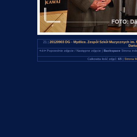
21 |
20120903 DG - Mydlice. Zespół Szkół Muzycznych im. 
Dari
<-/->
Poprzednie zdjęcie / Następne zdjęcie |
Backspace
Strona ind
Całkowita ilość zdjęć:
65
|
Strona M