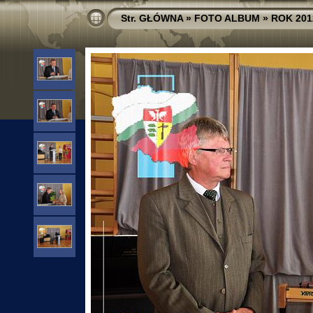
Str. GŁÓWNA
»
FOTO ALBUM
»
ROK 201