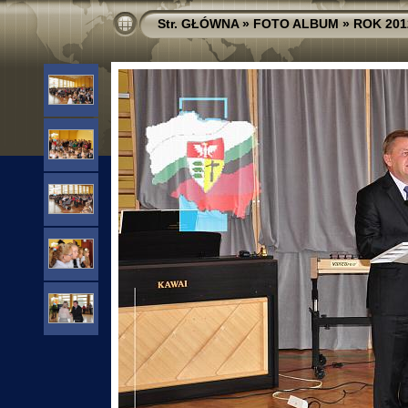
Str. GŁÓWNA
»
FOTO ALBUM
»
ROK 201