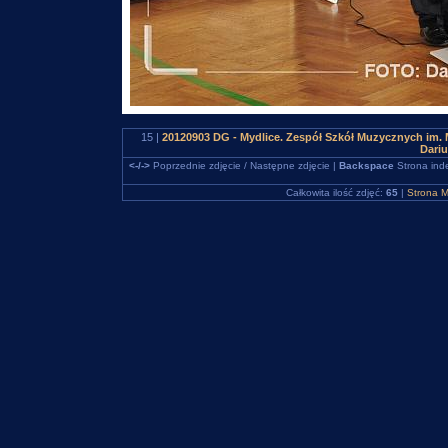
15 |
20120903 DG - Mydlice. Zespół Szkół Muzycznych im. 
Dari
<-/->
Poprzednie zdjęcie / Następne zdjęcie |
Backspace
Strona ind
Całkowita ilość zdjęć:
65
|
Strona M