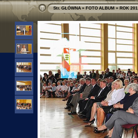
Str. GŁÓWNA
»
FOTO ALBUM
»
ROK 201