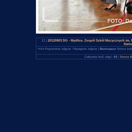
12 |
20120903 DG - Mydlice. Zespół Szkół Muzycznych im. 
Dari
<-/->
Poprzednie zdjęcie / Następne zdjęcie |
Backspace
Strona ind
Całkowita ilość zdjęć:
65
|
Strona M