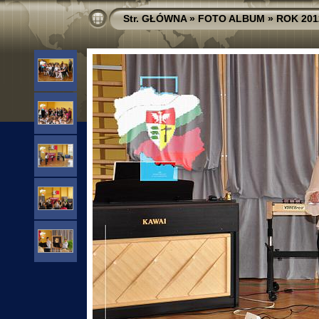
Str. GŁÓWNA
»
FOTO ALBUM
»
ROK 201