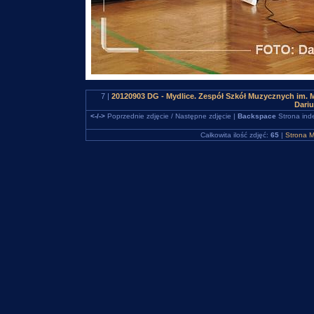
7 |
20120903 DG - Mydlice. Zespół Szkół Muzycznych im. M
Dari
<-/->
Poprzednie zdjęcie / Następne zdjęcie |
Backspace
Strona ind
Całkowita ilość zdjęć:
65
|
Strona M