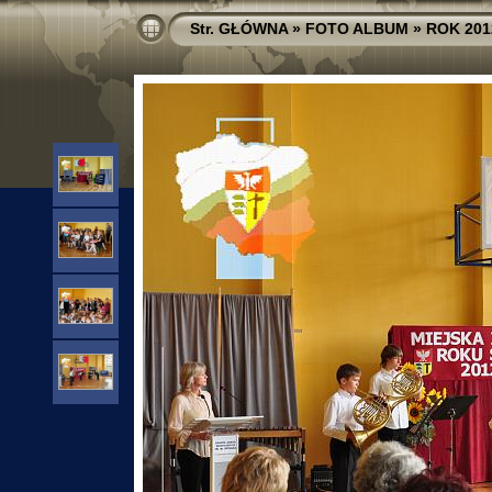
Str. GŁÓWNA
»
FOTO ALBUM
»
ROK 201