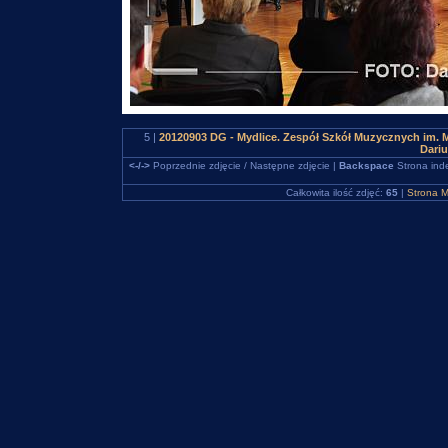
5 |
20120903 DG - Mydlice. Zespół Szkół Muzycznych im. M
Dari
<-/->
Poprzednie zdjęcie / Następne zdjęcie |
Backspace
Strona ind
Całkowita ilość zdjęć:
65
|
Strona M