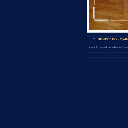
2 |
20120903 DG - Mydli
<-/->
Poprzednie zdjęcie / Nas