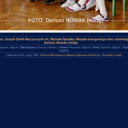
ce. Zespół Szkół Muzycznych im. Michała Spisaka. Miejska inauguracja roku szkolne
Dariusz Nowak (nddg)
tępne zdjęcie |
Backspace
Strona indeksu |
Home
Pierwsze zdjęcie |
End
Ostatnie zdjęcie |
Spa
slajdów
Całkowita ilość zdjęć:
65
|
Strona Mieszkańca Miasta Dąbrowa Górnicza
|
Kontakt e-mail: