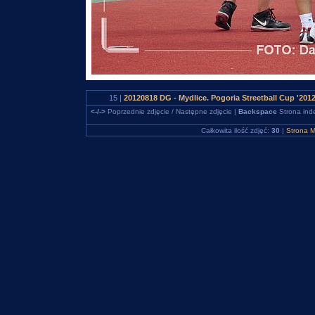
15 |
20120818 DG - Mydlice. Pogoria Streetball Cup '201
<-/->
Poprzednie zdjęcie / Następne zdjęcie |
Backspace
Strona ind
Całkowita ilość zdjęć:
30
|
Strona M