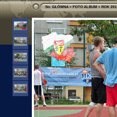
Str. GŁÓWNA
»
FOTO ALBUM
»
ROK 201