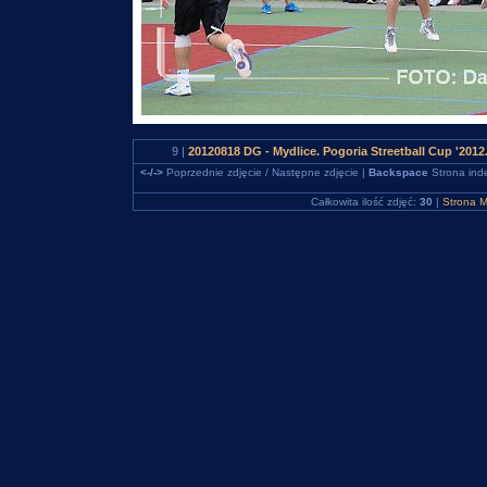
9 |
20120818 DG - Mydlice. Pogoria Streetball Cup '2012
<-/->
Poprzednie zdjęcie / Następne zdjęcie |
Backspace
Strona ind
Całkowita ilość zdjęć:
30
|
Strona M