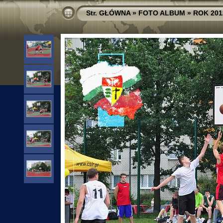
Str. GŁÓWNA
»
FOTO ALBUM
»
ROK 201