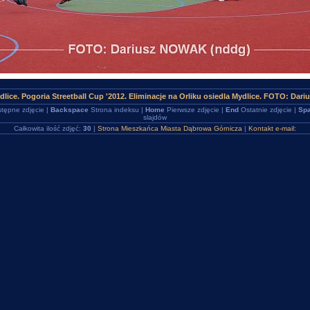
lice. Pogoria Streetball Cup '2012. Eliminacje na Orliku osiedla Mydlice. FOTO: Dar
tępne zdjęcie |
Backspace
Strona indeksu |
Home
Pierwsze zdjęcie |
End
Ostatnie zdjęcie |
Spa
slajdów
Całkowita ilość zdjęć:
30
|
Strona Mieszkańca Miasta Dąbrowa Górnicza
|
Kontakt e-mail: