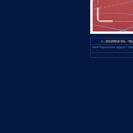
8 |
20120818 DG - Myd
<-/->
Poprzednie zdjęcie / Nas