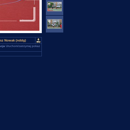
iusz Nowak (nddg)
cja
Uruchom/zatrzymaj pokaz