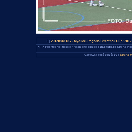
6 |
20120818 DG - Mydlice. Pogoria Streetball Cup '2012
<-/->
Poprzednie zdjęcie / Następne zdjęcie |
Backspace
Strona ind
Całkowita ilość zdjęć:
30
|
Strona M