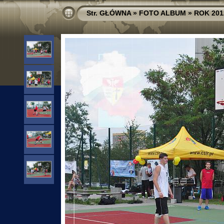
Str. GŁÓWNA
»
FOTO ALBUM
»
ROK 201