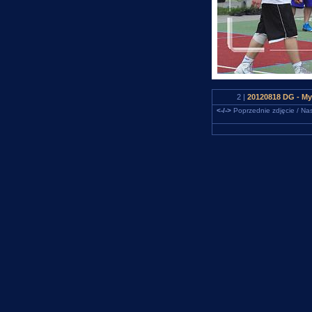
2 |
20120818 DG - Myd
<-/->
Poprzednie zdjęcie / Nas