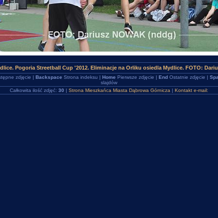
lice. Pogoria Streetball Cup '2012. Eliminacje na Orliku osiedla Mydlice. FOTO: Dar
tępne zdjęcie |
Backspace
Strona indeksu |
Home
Pierwsze zdjęcie |
End
Ostatnie zdjęcie |
Spa
slajdów
Całkowita ilość zdjęć:
30
|
Strona Mieszkańca Miasta Dąbrowa Górnicza
|
Kontakt e-mail: