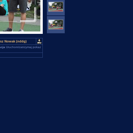
iusz Nowak (nddg)
cja
Uruchom/zatrzymaj pokaz