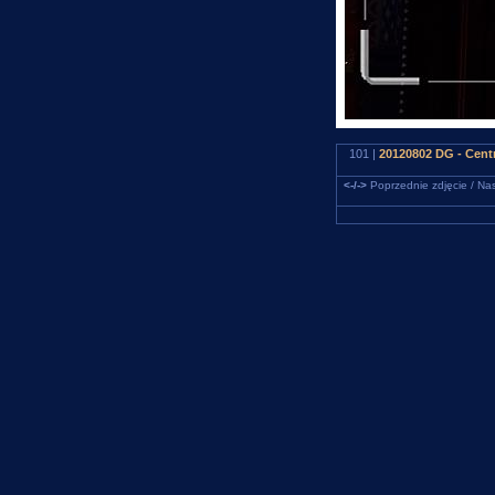
101 |
20120802 DG - Centr
<-/->
Poprzednie zdjęcie / Nas