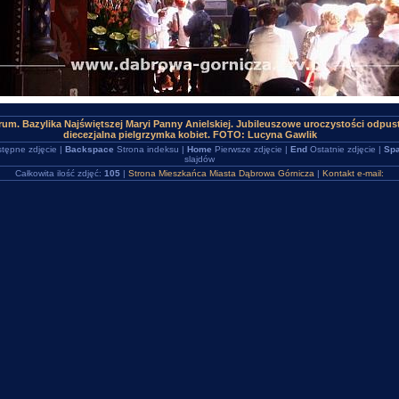
um. Bazylika Najświętszej Maryi Panny Anielskiej. Jubileuszowe uroczystości odpus
diecezjalna pielgrzymka kobiet. FOTO: Lucyna Gawlik
tępne zdjęcie |
Backspace
Strona indeksu |
Home
Pierwsze zdjęcie |
End
Ostatnie zdjęcie |
Spa
slajdów
Całkowita ilość zdjęć:
105
|
Strona Mieszkańca Miasta Dąbrowa Górnicza
|
Kontakt e-mail: