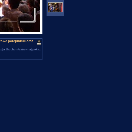
towe porcjunkuli oraz
cja
Uruchom/zatrzymaj pokaz