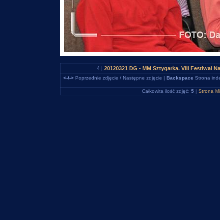
4 |
20120321 DG - MM Sztygarka. VIII Festiwal 
<-/->
Poprzednie zdjęcie / Następne zdjęcie |
Backspace
Strona ind
Całkowita ilość zdjęć:
5
|
Strona M