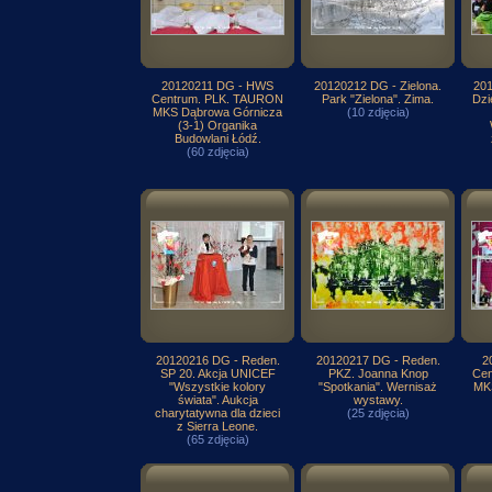
20120211 DG - HWS
20120212 DG - Zielona.
201
Centrum. PLK. TAURON
Park "Zielona". Zima.
Dzi
MKS Dąbrowa Górnicza
(10 zdjęcia)
(3-1) Organika
Budowlani Łódź.
(60 zdjęcia)
20120216 DG - Reden.
20120217 DG - Reden.
2
SP 20. Akcja UNICEF
PKZ. Joanna Knop
Cen
"Wszystkie kolory
"Spotkania". Wernisaż
MK
świata". Aukcja
wystawy.
charytatywna dla dzieci
(25 zdjęcia)
z Sierra Leone.
(65 zdjęcia)