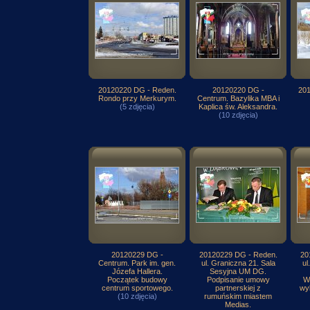
20120220 DG - Reden.
20120220 DG -
201
Rondo przy Merkurym.
Centrum. Bazylika MBA i
(5 zdjęcia)
Kaplica św. Aleksandra.
(10 zdjęcia)
20120229 DG -
20120229 DG - Reden.
20
Centrum. Park im. gen.
ul. Graniczna 21. Sala
ul
Józefa Hallera.
Sesyjna UM DG.
Początek budowy
Podpisanie umowy
W
centrum sportowego.
partnerskiej z
wy
(10 zdjęcia)
rumuńskim miastem
Medias.