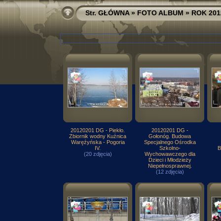
Str. GŁÓWNA
»
FOTO ALBUM
»
ROK 201
20120201 DG - Piekło.
20120201 DG -
Zbiornik wodny Kuźnica
Gołonóg. Budowa
Waręźyńska - Pogoria
Specjalnego Ośrodka
IV.
Szkolno-
B
(20 zdjęcia)
Wychowawczego dla
Dzieci i Młodzieży
Niepełnosprawnej.
(12 zdjęcia)