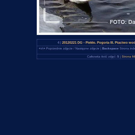
4 |
20120221 DG - Piekło. Pogoria III. Ptactwo w
<-/->
Poprzednie zdjęcie / Następne zdjęcie |
Backspace
Strona ind
Całkowita ilość zdjęć:
5
|
Strona M