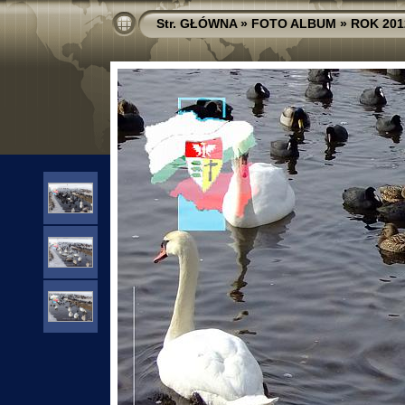
Str. GŁÓWNA
»
FOTO ALBUM
»
ROK 201