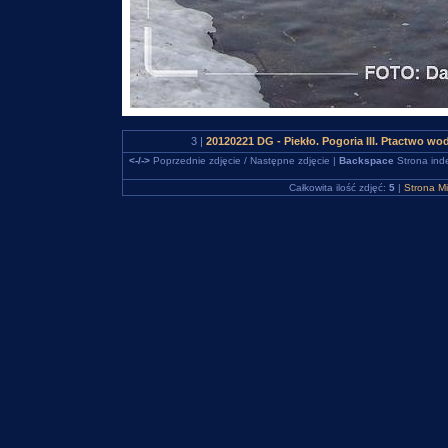
3 |
20120221 DG - Piekło. Pogoria III. Ptactwo w
<-/->
Poprzednie zdjęcie / Następne zdjęcie |
Backspace
Strona ind
Całkowita ilość zdjęć:
5
|
Strona M