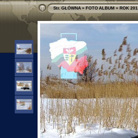
Str. GŁÓWNA
»
FOTO ALBUM
»
ROK 201