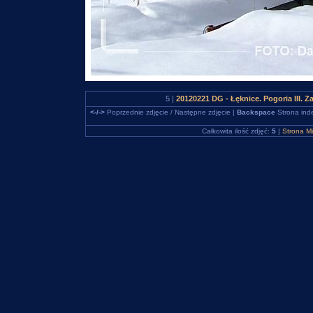
5 |
20120221 DG - Łęknice. Pogoria III. 
<-/->
Poprzednie zdjęcie / Następne zdjęcie |
Backspace
Strona ind
Całkowita ilość zdjęć:
5
|
Strona M