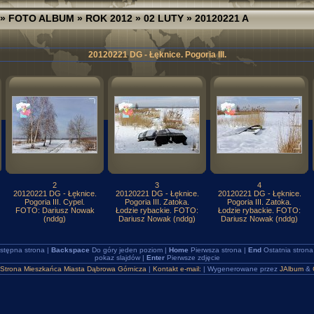
»
FOTO ALBUM
»
ROK 2012
»
02 LUTY
» 20120221 A
20120221 DG - Łęknice. Pogoria III.
2
3
4
20120221 DG - Łęknice.
20120221 DG - Łęknice.
20120221 DG - Łęknice.
Pogoria III. Cypel.
Pogoria III. Zatoka.
Pogoria III. Zatoka.
FOTO: Dariusz Nowak
Łodzie rybackie. FOTO:
Łodzie rybackie. FOTO:
(nddg)
Dariusz Nowak (nddg)
Dariusz Nowak (nddg)
stępna strona |
Backspace
Do góry jeden poziom |
Home
Pierwsza strona |
End
Ostatnia strona
pokaz slajdów |
Enter
Pierwsze zdjęcie
Strona Mieszkańca Miasta Dąbrowa Górnicza
|
Kontakt e-mail:
| Wygenerowane przez
JAlbum
&