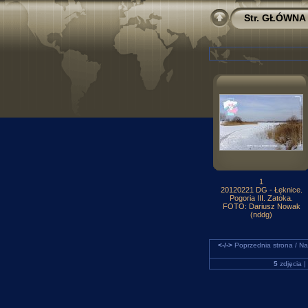
Str. GŁÓWNA
1
20120221 DG - Łęknice.
Pogoria III. Zatoka.
FOTO: Dariusz Nowak
(nddg)
<-/->
Poprzednia strona / Na
5
zdjęcia |