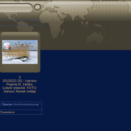
5
20120221 DG - Łęknice.
Pogoria III. Zatoka.
Łodzie rybackie. FOTO:
Dariusz Nowak (nddg)
 |
Spacja
Uruchom/zatrzymaj
Chameleon