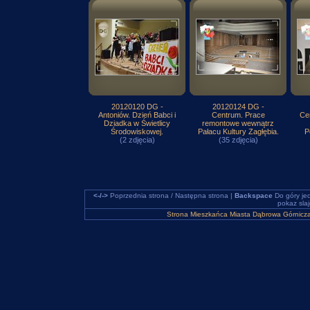
20120120 DG -
20120124 DG -
Antoniów. Dzień Babci i
Centrum. Prace
Cen
Dziadka w Świetlicy
remontowe wewnątrz
Środowiskowej.
Pałacu Kultury Zagłębia.
P
(2 zdjęcia)
(35 zdjęcia)
<-/->
Poprzednia strona / Następna strona |
Backspace
Do góry je
pokaz sla
Strona Mieszkańca Miasta Dąbrowa Górnicz