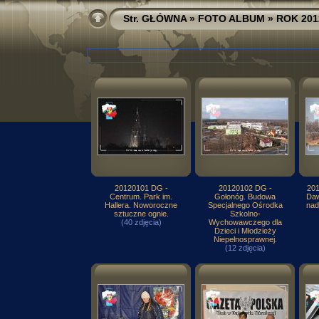
Str. GŁÓWNA
»
FOTO ALBUM
»
ROK 201
20120101 DG -
20120102 DG -
201
Centrum. Park im.
Gołonóg. Budowa
Daw
Hallera. Noworoczne
Specjalnego Ośrodka
nad
sztuczne ognie.
Szkolno-
(40 zdjęcia)
Wychowawczego dla
Dzieci i Młodzieży
Niepełnosprawnej.
(12 zdjęcia)