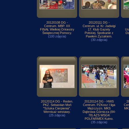
20120108 DG -
20120111 DG -
Centrum. MBP. XX
Centrum. ul. Kr. Jadwigi
FINAŁ Wielkiej Orkiestry
17. Klub Gazety
Us
Świątecznej Pomocy.
Polskiej. Spotkanie z
Dz
(100 zdjęcia)
Pawłem Zyzakiem.
(30 zdjęcia)
20120114 DG - Reden.
20120114 DG - HWS
2
PKZ. Sebastian Moń
Centrum. PZKosz I liga
Cen
"Sztuka Cierpienia".
Mężczyzn. MKS
MK
Wernisaż westawy.
Dąbrowa Górnicza (84-
(25 zdjęcia)
78) AZS WSGK
POLFARMEX Kutno.
(35 zdjęcia)