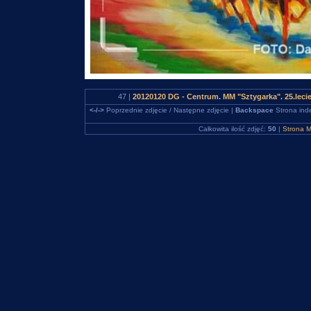
47 |
20120120 DG - Centrum. MM "Sztygarka". 25.leci
<-/->
Poprzednie zdjęcie / Następne zdjęcie |
Backspace
Strona ind
Całkowita ilość zdjęć:
50
|
Strona M