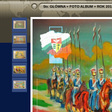
Str. GŁÓWNA
»
FOTO ALBUM
»
ROK 201