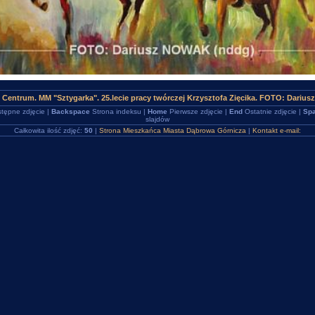
 Centrum. MM "Sztygarka". 25.lecie pracy twórczej Krzysztofa Zięcika. FOTO: Dariu
tępne zdjęcie |
Backspace
Strona indeksu |
Home
Pierwsze zdjęcie |
End
Ostatnie zdjęcie |
Spa
slajdów
Całkowita ilość zdjęć:
50
|
Strona Mieszkańca Miasta Dąbrowa Górnicza
|
Kontakt e-mail: