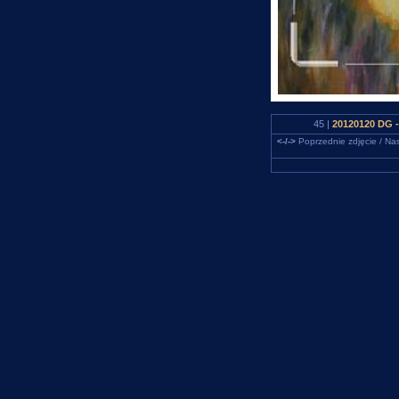
45 |
20120120 DG -
<-/->
Poprzednie zdjęcie / Nas