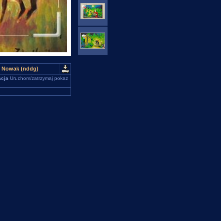
sz Nowak (nddg)
cja
Uruchom/zatrzymaj pokaz