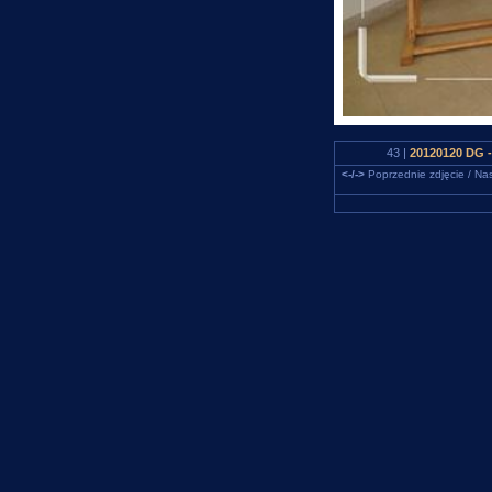
43 |
20120120 DG -
<-/->
Poprzednie zdjęcie / Nas