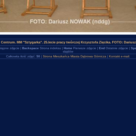
 Centrum. MM "Sztygarka". 25.lecie pracy twórczej Krzysztofa Zięcika. FOTO: Dariu
tępne zdjęcie |
Backspace
Strona indeksu |
Home
Pierwsze zdjęcie |
End
Ostatnie zdjęcie |
Spa
slajdów
Całkowita ilość zdjęć:
50
|
Strona Mieszkańca Miasta Dąbrowa Górnicza
|
Kontakt e-mail: