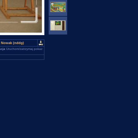
sz Nowak (nddg)
cja
Uruchom/zatrzymaj pokaz