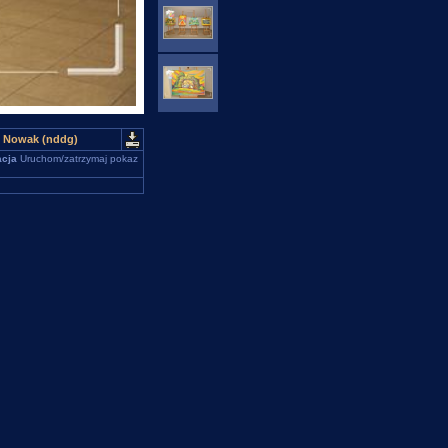
sz Nowak (nddg)
cja
Uruchom/zatrzymaj pokaz