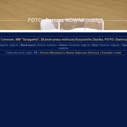
 Centrum. MM "Sztygarka". 25.lecie pracy twórczej Krzysztofa Zięcika. FOTO: Dariu
tępne zdjęcie |
Backspace
Strona indeksu |
Home
Pierwsze zdjęcie |
End
Ostatnie zdjęcie |
Spa
slajdów
Całkowita ilość zdjęć:
50
|
Strona Mieszkańca Miasta Dąbrowa Górnicza
|
Kontakt e-mail: