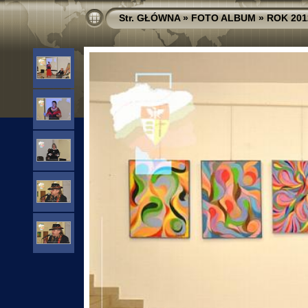
Str. GŁÓWNA
»
FOTO ALBUM
»
ROK 201