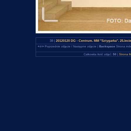
38 |
20120120 DG - Centrum. MM "Sztygarka". 25.leci
<-/->
Poprzednie zdjęcie / Następne zdjęcie |
Backspace
Strona ind
Całkowita ilość zdjęć:
50
|
Strona M