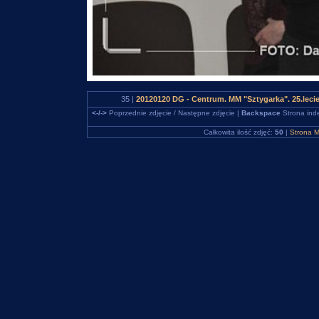
35 |
20120120 DG - Centrum. MM "Sztygarka". 25.leci
<-/->
Poprzednie zdjęcie / Następne zdjęcie |
Backspace
Strona ind
Całkowita ilość zdjęć:
50
|
Strona M