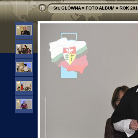
Str. GŁÓWNA
»
FOTO ALBUM
»
ROK 201