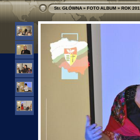
Str. GŁÓWNA
»
FOTO ALBUM
»
ROK 201