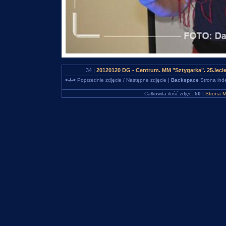
34 |
20120120 DG - Centrum. MM "Sztygarka". 25.leci
<-/->
Poprzednie zdjęcie / Następne zdjęcie |
Backspace
Strona ind
Całkowita ilość zdjęć:
50
|
Strona M