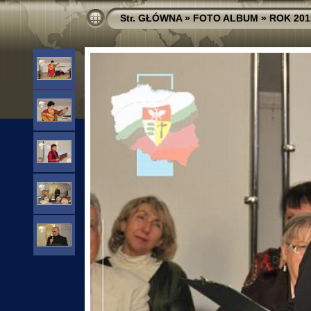
Str. GŁÓWNA
»
FOTO ALBUM
»
ROK 201