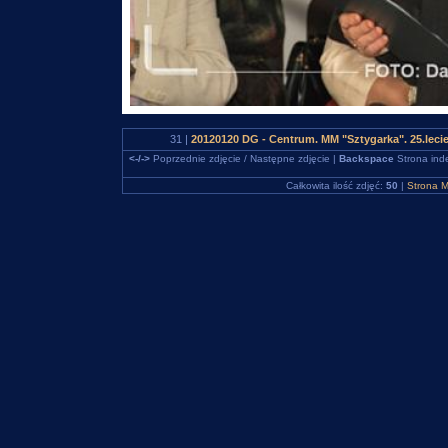
31 |
20120120 DG - Centrum. MM "Sztygarka". 25.leci
<-/->
Poprzednie zdjęcie / Następne zdjęcie |
Backspace
Strona ind
Całkowita ilość zdjęć:
50
|
Strona M