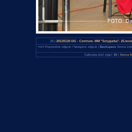
26 |
20120120 DG - Centrum. MM "Sztygarka". 25.leci
<-/->
Poprzednie zdjęcie / Następne zdjęcie |
Backspace
Strona ind
Całkowita ilość zdjęć:
50
|
Strona M