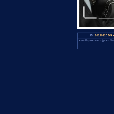
25 |
20120120 DG -
<-/->
Poprzednie zdjęcie / Nas