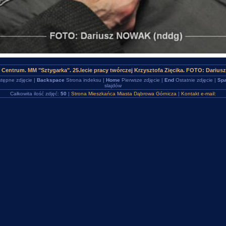
 Centrum. MM "Sztygarka". 25.lecie pracy twórczej Krzysztofa Zięcika. FOTO: Dariu
tępne zdjęcie |
Backspace
Strona indeksu |
Home
Pierwsze zdjęcie |
End
Ostatnie zdjęcie |
Spa
slajdów
Całkowita ilość zdjęć:
50
|
Strona Mieszkańca Miasta Dąbrowa Górnicza
|
Kontakt e-mail: