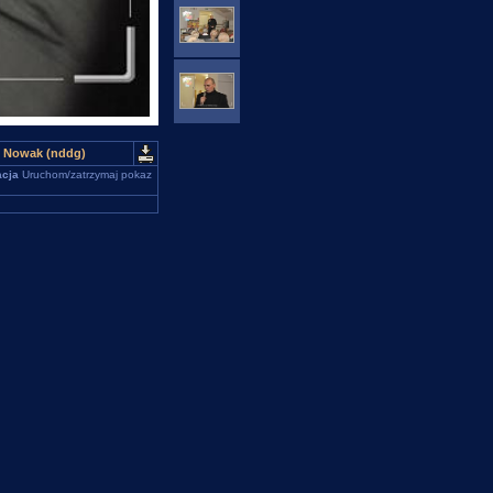
sz Nowak (nddg)
cja
Uruchom/zatrzymaj pokaz