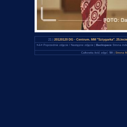
21 |
20120120 DG - Centrum. MM "Sztygarka". 25.leci
<-/->
Poprzednie zdjęcie / Następne zdjęcie |
Backspace
Strona ind
Całkowita ilość zdjęć:
50
|
Strona M