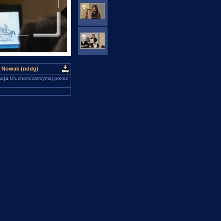
sz Nowak (nddg)
cja
Uruchom/zatrzymaj pokaz