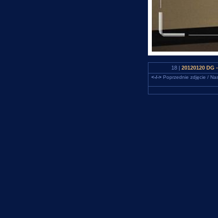
18 |
20120120 DG -
<-/->
Poprzednie zdjęcie / Nas