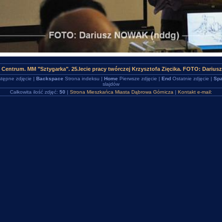
 Centrum. MM "Sztygarka". 25.lecie pracy twórczej Krzysztofa Zięcika. FOTO: Dariu
tępne zdjęcie |
Backspace
Strona indeksu |
Home
Pierwsze zdjęcie |
End
Ostatnie zdjęcie |
Spa
slajdów
Całkowita ilość zdjęć:
50
|
Strona Mieszkańca Miasta Dąbrowa Górnicza
|
Kontakt e-mail: