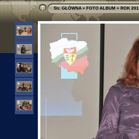
Str. GŁÓWNA
»
FOTO ALBUM
»
ROK 201