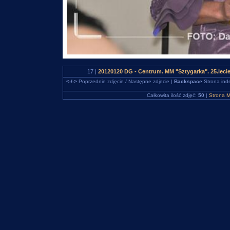
17 |
20120120 DG - Centrum. MM "Sztygarka". 25.leci
<-/->
Poprzednie zdjęcie / Następne zdjęcie |
Backspace
Strona ind
Całkowita ilość zdjęć:
50
|
Strona M