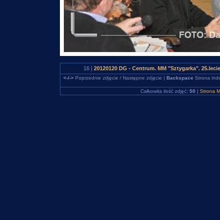
16 |
20120120 DG - Centrum. MM "Sztygarka". 25.leci
<-/->
Poprzednie zdjęcie / Następne zdjęcie |
Backspace
Strona ind
Całkowita ilość zdjęć:
50
|
Strona M