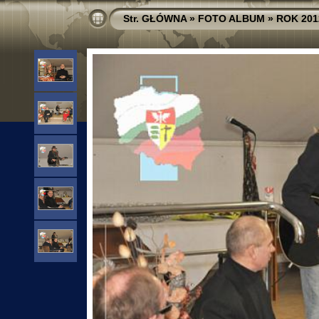
Str. GŁÓWNA
»
FOTO ALBUM
»
ROK 201