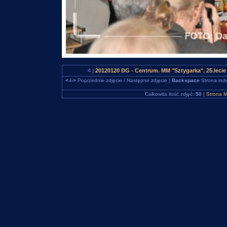
4 |
20120120 DG - Centrum. MM "Sztygarka". 25.lecie
<-/->
Poprzednie zdjęcie / Następne zdjęcie |
Backspace
Strona ind
Całkowita ilość zdjęć:
50
|
Strona M