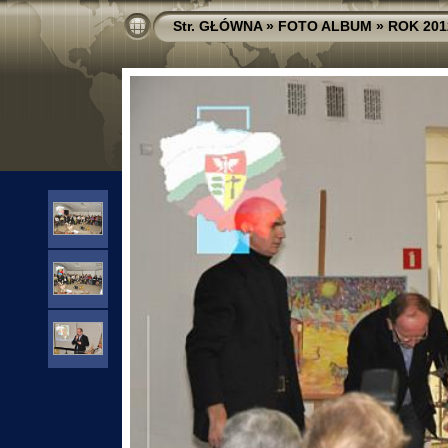
Str. GŁÓWNA
»
FOTO ALBUM
»
ROK 201