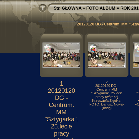
Str. GŁÓWNA
»
FOTO ALBUM
»
ROK 201
20120120 DG - Centrum. MM "Sztyga
1
2
20120120 DG -
20120120
Centrum. MM
"Sztygarka". 25.lecie
"
DG -
pracy twórczej
Krzysztofa Zięcika.
K
Centrum.
FOTO: Dariusz Nowak
FO
(nddg)
MM
"Sztygarka".
25.lecie
pracy