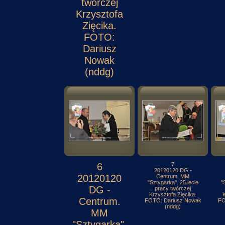
twórczej
Krzysztofa
Zięcika.
FOTO:
Dariusz
Nowak
(nddg)
6
7
20120120 DG -
20120120
Centrum. MM
"Sztygarka". 25.lecie
"
DG -
pracy twórczej
Krzysztofa Zięcika.
K
Centrum.
FOTO: Dariusz Nowak
FO
(nddg)
MM
"Sztygarka".