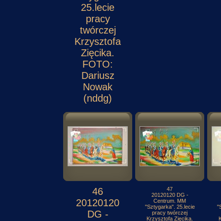
25.lecie
pracy
twórczej
Krzysztofa
Zięcika.
FOTO:
Dariusz
Nowak
(nddg)
46
47
20120120 DG -
20120120
Centrum. MM
"Sztygarka". 25.lecie
"
DG -
pracy twórczej
Krzysztofa Zięcika.
K