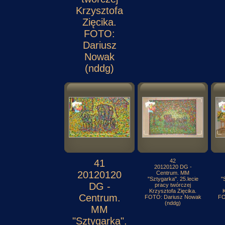
Krzysztofa
Zięcika.
FOTO:
Dariusz
Nowak
(nddg)
41
42
20120120 DG -
20120120
Centrum. MM
"Sztygarka". 25.lecie
"
DG -
pracy twórczej
Krzysztofa Zięcika.
K
Centrum.
FOTO: Dariusz Nowak
FO
(nddg)
MM
"Sztygarka".