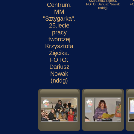
Krzysztofa Zięcika.
K
Centrum.
FOTO: Dariusz Nowak
FO
(nddg)
MM
"Sztygarka".
25.lecie
pracy
twórczej
Krzysztofa
Zięcika.
FOTO:
Dariusz
Nowak
(nddg)