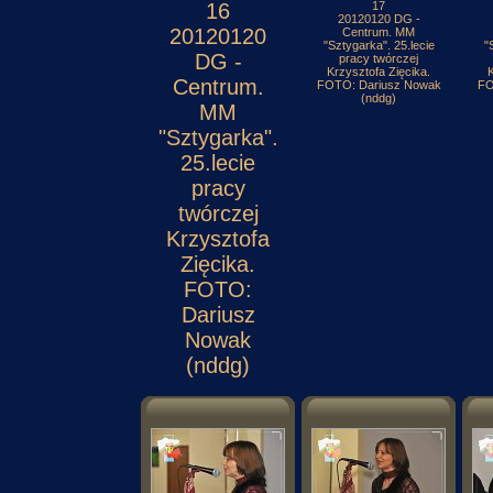
16
17
20120120 DG -
20120120
Centrum. MM
"Sztygarka". 25.lecie
"
DG -
pracy twórczej
Krzysztofa Zięcika.
K
Centrum.
FOTO: Dariusz Nowak
FO
(nddg)
MM
"Sztygarka".
25.lecie
pracy
twórczej
Krzysztofa
Zięcika.
FOTO:
Dariusz
Nowak
(nddg)