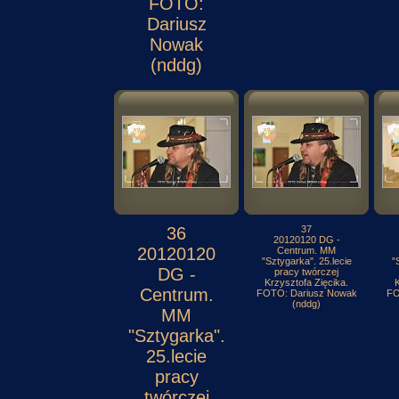
FOTO:
Dariusz
Nowak
(nddg)
36
37
20120120 DG -
20120120
Centrum. MM
"Sztygarka". 25.lecie
"
DG -
pracy twórczej
Krzysztofa Zięcika.
K
Centrum.
FOTO: Dariusz Nowak
FO
(nddg)
MM
"Sztygarka".
25.lecie
pracy
twórczej