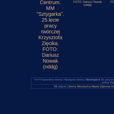
Centrum.
FOTO: Dariusz Nowak
FO
(nddg)
MM
"Sztygarka".
25.lecie
pracy
twórczej
Krzysztofa
Zięcika.
FOTO:
Dariusz
Nowak
(nddg)
<-/->
Poprzednia strona / Następna strona |
Backspace
Do góry je
pokaz sla
50
zdjęcia |
Strona Mieszkańca Miasta Dąbrowa Gó