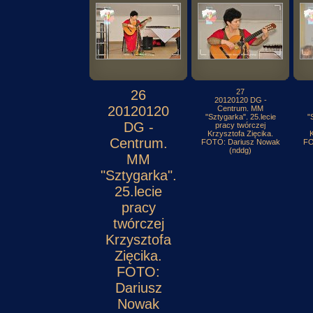
26
27
20120120 DG -
20120120
Centrum. MM
"Sztygarka". 25.lecie
"
DG -
pracy twórczej
Krzysztofa Zięcika.
K
Centrum.
FOTO: Dariusz Nowak
FO
(nddg)
MM
"Sztygarka".
25.lecie
pracy
twórczej
Krzysztofa
Zięcika.
FOTO:
Dariusz
Nowak