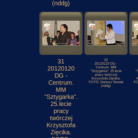
(nddg)
31
32
20120120 DG -
20120120
Centrum. MM
"Sztygarka". 25.lecie
"
DG -
pracy twórczej
Krzysztofa Zięcika.
K
Centrum.
FOTO: Dariusz Nowak
FO
(nddg)
MM
"Sztygarka".
25.lecie
pracy
twórczej
Krzysztofa
Zięcika.