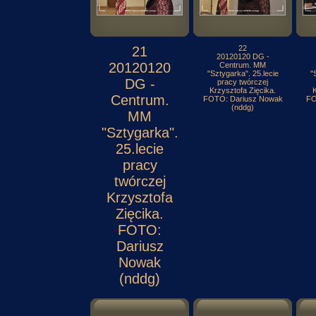
21
22
20120120 DG -
20120120
Centrum. MM
"Sztygarka". 25.lecie
"
DG -
pracy twórczej
Krzysztofa Zięcika.
K
Centrum.
FOTO: Dariusz Nowak
FO
(nddg)
MM
"Sztygarka".
25.lecie
pracy
twórczej
Krzysztofa
Zięcika.
FOTO:
Dariusz
Nowak
(nddg)