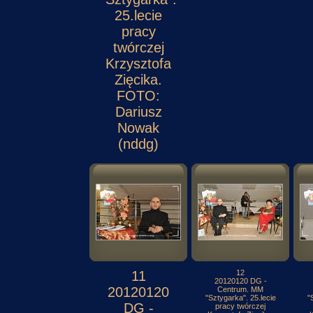
25.lecie
pracy
twórczej
Krzysztofa
Zięcika.
FOTO:
Dariusz
Nowak
(nddg)
11
12
20120120 DG -
20120120
Centrum. MM
"Sztygarka". 25.lecie
"
DG -
pracy twórczej