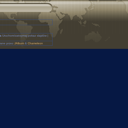
a
Uruchom/zatrzymaj pokaz slajdów |
ane przez
JAlbum
&
Chameleon