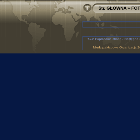
Str. GŁÓWNA
»
FO
<-/->
Poprzednia strona / Następna 
Międzyzakładowa Organizacja Zw