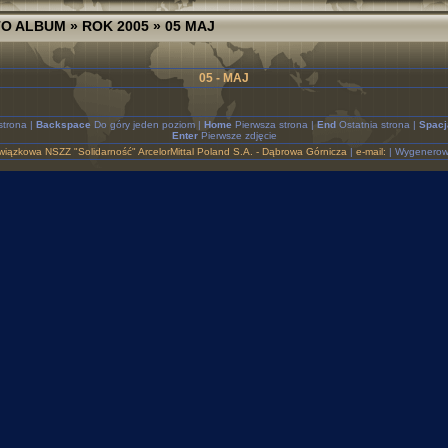
TO ALBUM
»
ROK 2005
» 05 MAJ
05 - MAJ
strona |
Backspace
Do góry jeden poziom |
Home
Pierwsza strona |
End
Ostatnia strona |
Spacj
Enter
Pierwsze zdjęcie
iązkowa NSZZ "Solidarność" ArcelorMittal Poland S.A. - Dąbrowa Górnicza
|
e-mail:
| Wygenerow