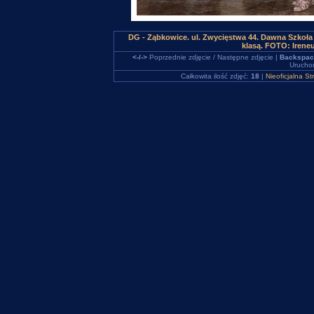
DG - Ząbkowice. ul. Zwycięstwa 44. Dawna Szkoła 
klasą. FOTO: Irene
<-/->
Poprzednie zdjęcie / Następne zdjęcie |
Backspac
Uruchom
Całkowita ilość zdjęć:
18
|
Nieoficjalna S