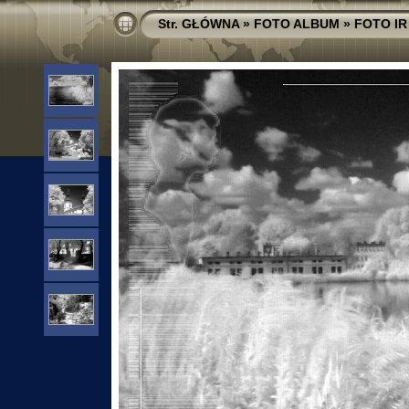
Str. GŁÓWNA
»
FOTO ALBUM
»
FOTO IR