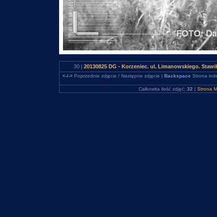
30 |
20130825 DG - Korzeniec. ul. Limanowskiego. Staw
<-/->
Poprzednie zdjęcie / Następne zdjęcie |
Backspace
Strona ind
Całkowita ilość zdjęć:
32
|
Strona M